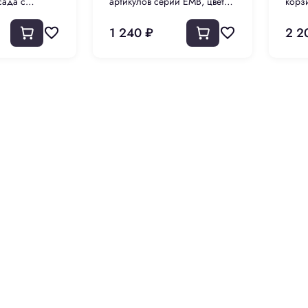
сада с
артикулов серии EMB, цвет
корз
тёмно-серый
1 240 ₽
2 2