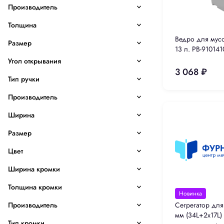
Производитель
Толщина
Ведро для му
Размер
13 л. PB-910141
Угол открывания
3 068 ₽
Тип ручки
Производитель
Ширина
Размер
Цвет
Ширина кромки
Толщина кромки
Новинка
Производитель
Сегрегатор для
мм (34L+2x17L) 
Тип кромки