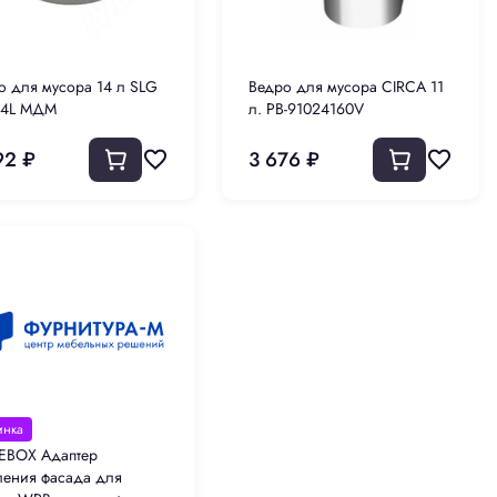
о для мусора 14 л SLG
Ведро для мусора CIRCA 11
14L МДМ
л. PB-91024160V
92 ₽
3 676 ₽
инка
BOX Адаптер
ления фасада для