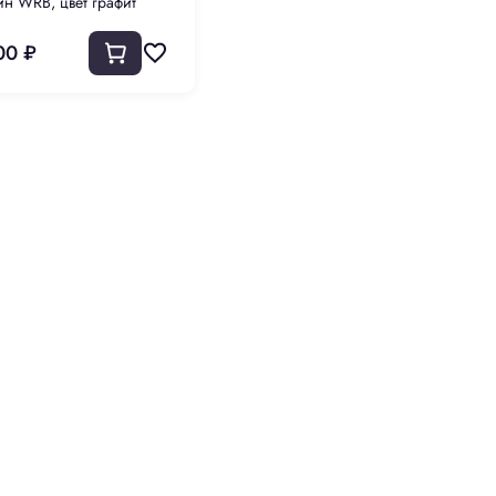
ин WRB, цвет графит
00 ₽