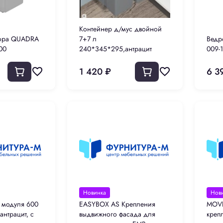
Контейнер д/мус двойной
сора QUADRA
7+7 л
Ведр
00
240*345*295,антрацит
009-
1 420 ₽
6 3
Новинка
Нов
 модуля 600
EASYBOX AS Крепления
MOVE
антрацит, с
выдвижного фасада для
креп