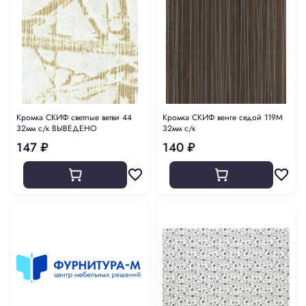
Кромка СКИФ светлые ветви 44
Кромка СКИФ венге седой 119М
32мм с/к ВЫВЕДЕНО
32мм с/к
147 ₽
140 ₽