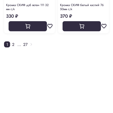
Кромка СКИФ дуб вотан 111 32
Кромка СКИФ белый каспий 76
мм с/к
50мм с/к
330 ₽
370 ₽
1
2
...
27