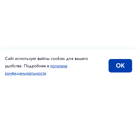
Сайт использует файлы cookies для вашего
ОК
удобства. Подробнее в
политике
конфиденциальности
Каталог
Корзина
Избранное
Вход
Введите адрес электронной почты
Подписаться
Принимаю условия
Политики конфиденциальности
Даю согласие на
обработку персональных данных