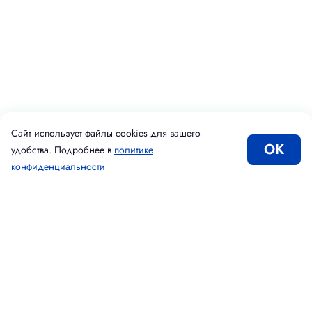
Сайт использует файлы cookies для вашего
ОК
удобства. Подробнее в
политике
конфиденциальности
Каталог
Корзина
Избранное
Вход
Введите адрес электронной почты
Подписаться
Принимаю условия
Политики конфиденциальности
Даю согласие на
обработку персональных данных