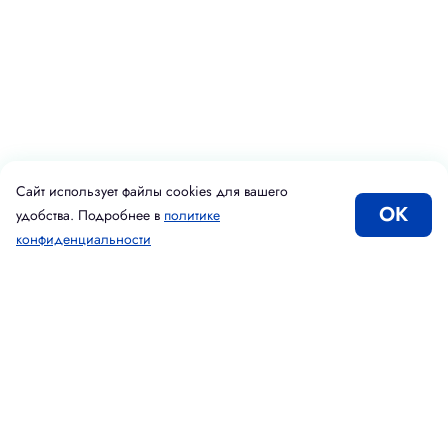
Сайт использует файлы cookies для вашего
ОК
удобства. Подробнее в
политике
конфиденциальности
Каталог
Корзина
Избранное
Вход
Введите адрес электронной почты
Подписаться
Принимаю условия
Политики конфиденциальности
Даю согласие на
обработку персональных данных