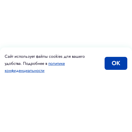
Сайт использует файлы cookies для вашего
ОК
удобства. Подробнее в
политике
конфиденциальности
Каталог
Корзина
Избранное
Вход
Введите адрес электронной почты
Подписаться
Принимаю условия
Политики конфиденциальности
Даю согласие на
обработку персональных данных